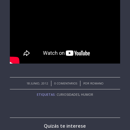
/
/
18 JUNIO, 2012
0 COMENTARIOS
POR
ROMANO
ETIQUETAS:
CURIOSIDADES
,
HUMOR
Quizás te interese