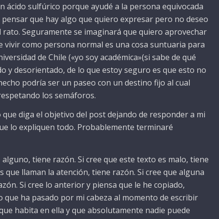
on ácido sulfúrico porque ayudé a la persona equivocada
 a pensar que hay algo que quiero expresar pero no deseo
l rato. Seguramente se imaginará que quiero aprovechar
e vivir como persona normal es una cosa suntuaria para
Universidad de Chile («yo soy académica»(si sabe de qué
ado y desorientado, de lo que estoy seguro es que esto no
echo podría ser un paseo con un destino fijo al cual
 respetando los semáforos.
 que diga el objetivo del post dejando de responder a mi
ue lo expliquen todo. Probablemente terminaré
o alguno, tiene razón. Si cree que este texto es malo, tiene
as que llaman la atención, tiene razón. Si cree que alguna
azón. Si cree lo anterior y piensa que le he copiado,
mo que ha pasado por mi cabeza al momento de escribir
que habita en ella y que absolutamente nadie puede