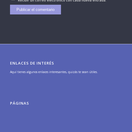
Recibir un correo electrónico con cada nueva entrada.
ENLACES DE INTERÉS
Aquí tienes algunos enlaces interesantes, quizás te sean útiles.
PÁGINAS