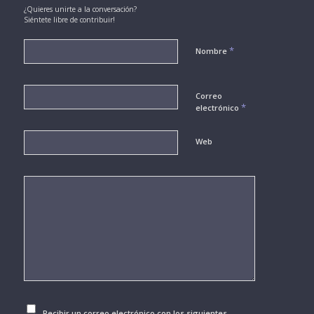
¿Quieres unirte a la conversación?
Siéntete libre de contribuir!
*
Nombre
Correo
*
electrónico
Web
Recibir un correo electrónico con los siguientes