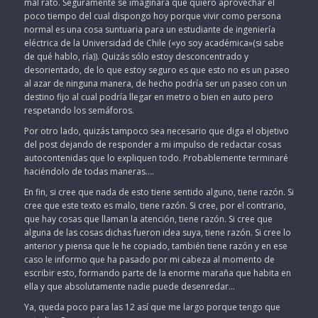
mal rato. Seguramente se imaginará que quiero aprovechar el
poco tiempo del cual dispongo hoy porque vivir como persona
normal es una cosa suntuaria para un estudiante de ingeniería
eléctrica de la Universidad de Chile («yo soy académica»(si sabe
de qué hablo, ría)). Quizás sólo estoy desconcentrado y
desorientado, de lo que estoy seguro es que esto no es un paseo
al azar de ninguna manera, de hecho podría ser un paseo con un
destino fijo al cual podría llegar en metro o bien en auto pero
respetando los semáforos.
Por otro lado, quizás tampoco sea necesario que diga el objetivo
del post dejando de responder a mi impulso de redactar cosas
autocontenidas que lo expliquen todo. Probablemente terminaré
haciéndolo de todas maneras….
En fin, si cree que nada de esto tiene sentido alguno, tiene razón. Si
cree que este texto es malo, tiene razón. Si cree, por el contrario,
que hay cosas que llaman la atención, tiene razón. Si cree que
alguna de las cosas dichas fueron idea suya, tiene razón. Si cree lo
anterior y piensa que le he copiado, también tiene razón y en ese
caso le informo que ha pasado por mi cabeza al momento de
escribir esto, formando parte de la enorme maraña que habita en
ella y que absolutamente nadie puede desenredar…
Ya, queda poco para las 12 así que me largo porque tengo que