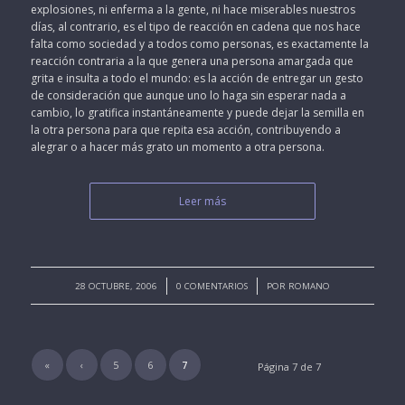
explosiones, ni enferma a la gente, ni hace miserables nuestros
días, al contrario, es el tipo de reacción en cadena que nos hace
falta como sociedad y a todos como personas, es exactamente la
reacción contraria a la que genera una persona amargada que
grita e insulta a todo el mundo: es la acción de entregar un gesto
de consideración que aunque uno lo haga sin esperar nada a
cambio, lo gratifica instantáneamente y puede dejar la semilla en
la otra persona para que repita esa acción, contribuyendo a
alegrar o a hacer más grato un momento a otra persona.
Leer más
/
/
28 OCTUBRE, 2006
0 COMENTARIOS
POR
ROMANO
«
‹
5
6
7
Página 7 de 7