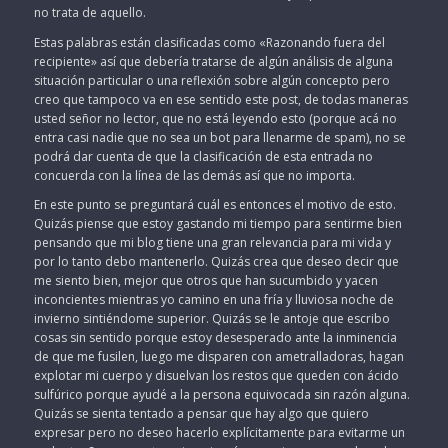
no trata de aquello.
Estas palabras están clasificadas como «Razonando fuera del
recipiente» así que debería tratarse de algún análisis de alguna
situación particular o una reflexión sobre algún concepto pero
creo que tampoco va en ese sentido este post, de todas maneras
usted señor no lector, que no está leyendo esto (porque acá no
entra casi nadie que no sea un bot para llenarme de spam), no se
podrá dar cuenta de que la clasificación de esta entrada no
concuerda con la línea de las demás así que no importa.
En este punto se preguntará cuál es entonces el motivo de esto.
Quizás piense que estoy gastando mi tiempo para sentirme bien
pensando que mi blog tiene una gran relevancia para mi vida y
por lo tanto debo mantenerlo. Quizás crea que deseo decir que
me siento bien, mejor que otros que han sucumbido y yacen
inconcientes mientras yo camino en una fría y lluviosa noche de
invierno sintiéndome superior. Quizás se le antoje que escribo
cosas sin sentido porque estoy desesperado ante la inminencia
de que me fusilen, luego me disparen con ametralladoras, hagan
explotar mi cuerpo y disuelvan los restos que queden con ácido
sulfúrico porque ayudé a la persona equivocada sin razón alguna.
Quizás se sienta tentado a pensar que hay algo que quiero
expresar pero no deseo hacerlo explícitamente para evitarme un